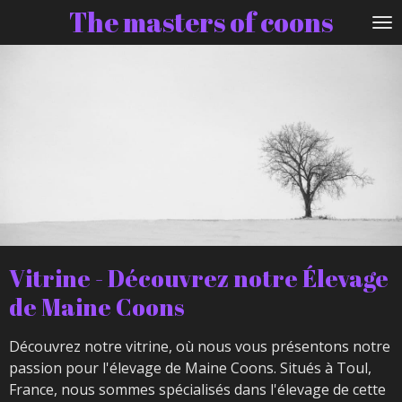
The masters of coons
Passer
au
contenu
principal
Vitrine - Découvrez notre Élevage
de Maine Coons
Découvrez notre vitrine, où nous vous présentons notre
passion pour l'élevage de Maine Coons. Situés à Toul,
France, nous sommes spécialisés dans l'élevage de cette